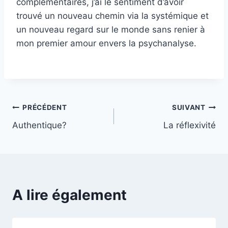
complémentaires, j’ai le sentiment d’avoir
trouvé un nouveau chemin via la systémique et
un nouveau regard sur le monde sans renier à
mon premier amour envers la psychanalyse.
Navigation
PRÉCÉDENT
SUIVANT
Authentique?
La réflexivité
de
l’article
A lire également